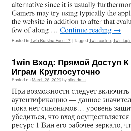
alternative since it is usually furthermor
Gamers may try using typically the appl
the website in addition to after that eval
few of along …
Continue reading
→
Posted in
1win Burkina Faso 17
|
Tagged
1win casino
,
1win logi
1win Вход: Прямой Доступ К
Играм Круглосуточно
Posted on
March 28, 2026
by
siteadmin
При возможности следует включить
аутентификацию — данное значител
пока нет синонимов… уровень защи
убедиться, что вход осуществляетс
ресурс 1 Вин его рабочее зеркало, ч