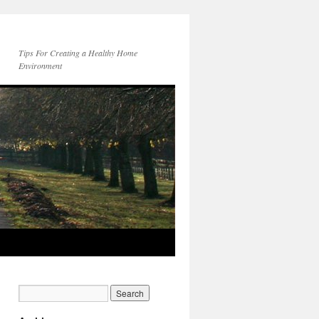
Tips For Creating a Healthy Home
Environment