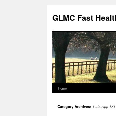
Skip
to
GLMC Fast Healt
content
Home
1win App 181
Category Archives: