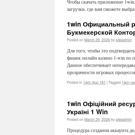
Чтобы скачать приложение 1win,
загрузки, где вам сможете выбр
1win Официальный р
Букмекерской Конто
Posted on
March 29, 2026
by
siteadmin
Для того, чтобы это подтвердит
фишек онлайн казино 1-win по 
Данное обеспечивает непередав
прозрачности игровых процесс
Posted in
1win App 181
|
Tagged
1win ca
1win Офіційний ресу
Україні 1 Win
Posted on
March 29, 2026
by
siteadmin
Процедура созд͏ания аккаунта до