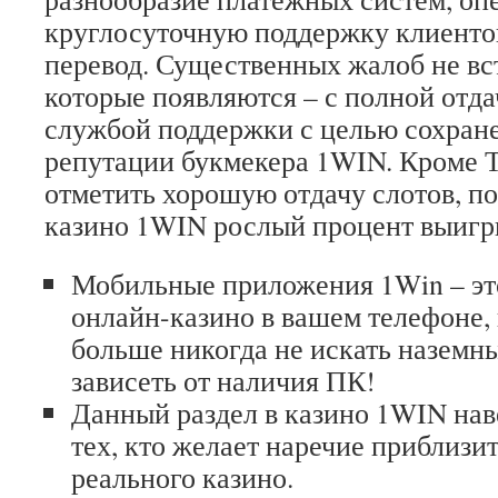
круглосуточную поддержку клиенто
перевод. Существенных жалоб не встр
которые появляются – с полной отд
службой поддержки с целью сохран
репутации букмекера 1WIN. Кроме Т
отметить хорошую отдачу слотов, по
казино 1WIN рослый процент выиг
Мобильные приложения 1Win – эт
онлайн-казино в вашем телефоне
больше никогда не искать наземны
зависеть от наличия ПК!
Данный раздел в казино 1WIN нав
тех, кто желает наречие приблизит
реального казино.