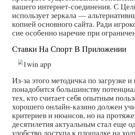
вашего интернет-соединения. С Цел
использует зеркала — альтернативн
копией основного сайта. Ради игрок
сие особенно наречие при ограничен
Ставки На Спорт В Приложении
Из-за этого методичка по загрузке и
понадобится большинству потенциа
тех, кто считает себя опытным поль
хорошего онлайн-казино должен уч
критериев и нюансов, но на протяж
десятилетия актуальным стал еще о
удобство доступа к площадке на ход