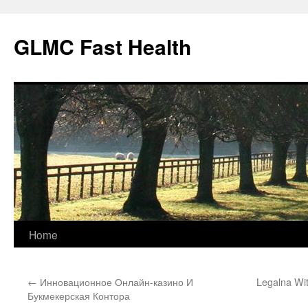
Skip
to
GLMC Fast Health
content
Home
←
Инновационное Онлайн-казино И
Legalna Wi
Букмекерская Контора