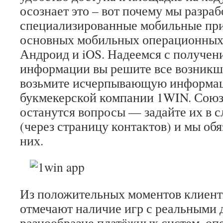
осознает это – вот почему мы разра
специализированные мобильные пр
основных мобильных операционных 
Андроид и iOS. Надеемся с получен
информации вы решите все возникш
возьмите исчерпывающую информа
букмекерской компании 1WIN. Союз 
останутся вопросы — задайте их в 
(через страницу контактов) и мы обя
них.
Из положительных моментов клиент
отмечают наличие игр с реальными 
разнообразие платёжных систем, оп