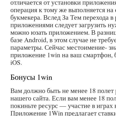
отличается от установки приложени
операция к тому же выполняется на
букмекера. Вслед За Тем перехода в 
приложениями следует загрузить н
можно юзать приложением. В разниц
базе Android, в этом случае не требу
параметры. Сейчас местоимение- зна
приложение 1win на ваш смартфон, б
iOS.
Бонусы 1win
Вам должно быть не менее 18 полет
нашего сайта. Если вам менее 18 по
покиньте ресурс — участие в играх 
Приложение 1Win предлагает ставки