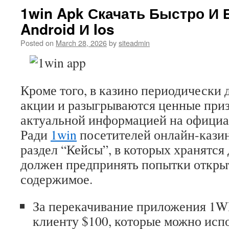
1win Apk Скачать Быстро И 
Android И Ios
Posted on
March 28, 2026
by
siteadmin
Кроме того, в казино периодически
акции и разыгрываются ценные приз
актуальной информацией на официа
Ради
1win
посетителей онлайн-кази
раздел “Кейсы”, в которых хранятся
должен предпринять попытки открыт
содержимое.
За перекачивание приложения 1W
клиенту $100, которые можно исп