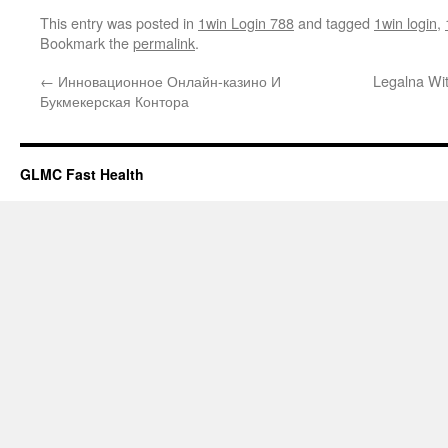
This entry was posted in
1win Login 788
and tagged
1win login
,
Bookmark the
permalink
.
←
Инновационное Онлайн-казино И
Legalna Wi
Букмекерская Контора
GLMC Fast Health