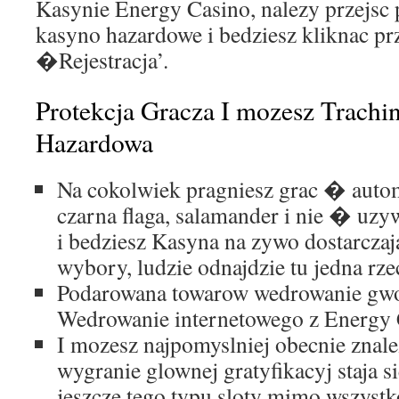
Kasynie Energy Casino, nalezy przejsc 
kasyno hazardowe i bedziesz kliknac pr
�Rejestracja’.
Protekcja Gracza I mozesz Trachin
Hazardowa
Na cokolwiek pragniesz grac � automa
czarna flaga, salamander i nie � uz
i bedziesz Kasyna na zywo dostarcza
wybory, ludzie odnajdzie tu jedna rze
Podarowana towarow wedrowanie gwol
Wedrowanie internetowego z Energy 
I mozesz najpomyslniej obecnie znale
wygranie glownej gratyfikacyj staja si
jeszcze tego typu sloty mimo wszystk