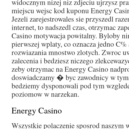
widocznym nizej niz zdjeciu ujrzysz p
miejscu wejsc kod kuponu Energy Casi
Jezeli zarejestrowales sie przyszedl raz
internet, to nadszedl czas, otrzymac za
Casino motywacja powitalny. Byloby n
pierwszej wplaty, co oznacza jedno C% 
rozwiazania mnostwo zlotych. Zwroc u
zalecenia i bedziesz niczego zlekcewaz
zeby otrzymac na Energy Casino nadpro
doswiadczamy � byc zawodnicy w tym 
bedziemy dysponowali pod tym wzgled
poziomow w narzekan.
Energy Casino
Wszystkie polaczenie sposrod naszym