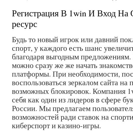
Регистрация В 1win И Вход На
ресурс
Будь то новый игрок или давний пок
спорт, у каждого есть шанс увеличи
благодаря выгодным предложениям.
можно сразу же же начать знакомст
платформы. При необходимости, по
воспользоваться зеркалом сайта на 
возможных блокировок. Компания 1
себя как один из лидеров в сфере бу
России. Мы предлагаем пользовате
возможностей ради ставок на спорт
киберспорт и казино-игры.