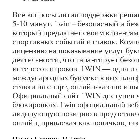
Все вопросы лития поддержки решает
5-10 минут. 1win – безопасный и бе
который предлагает своим клиента
спортивных событий и ставок. Комп
лицензию на показывание услуг бук
деятельности, что гарантирует безо
интересов игроков. 1WIN — одна и
международных букмекерских плат
ставки на спорт, онлайн-казино и в
Официальный сайт 1WIN доступен ч
блокировках. 1win официальный веб
лидирующую позицию в предоставле
онлайн, привлекая как новичков, та