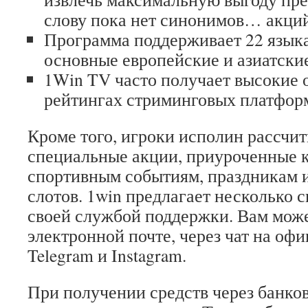
слову пока нет синонимов… акций
Программа поддерживает 22 язык
основные европейские и азиатские
1Win TV част͏о получает высокие 
рей͏тингах стриминговых пл͏атфор
Кроме того, игроки исполин рассчит
специальные акции, приуроченные 
спортивным событиям, праздникам 
слотов. 1win предлагает несколько с
своей службой поддержки. Вам може
электронной почте, через чат на оф
Telegram и Instagram.
При получении средств через банко