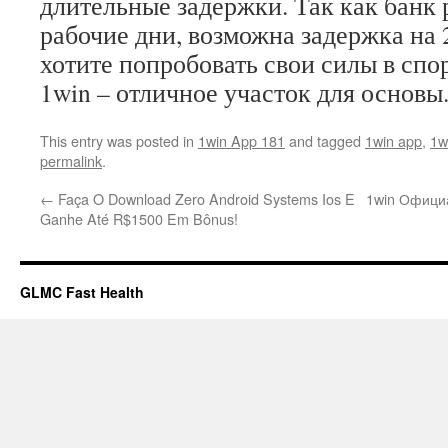
длительные задержки. Так как банк 
рабочие дни, возможна задержка на 
хотите попробовать свои силы в спо
1win – отличное участок для основы
This entry was posted in
1win App 181
and tagged
1win app
,
1w
permalink
.
←
Faça O Download Zero Android Systems Ios E
1win Офици
Ganhe Até R$1500 Em Bônus!
GLMC Fast Health