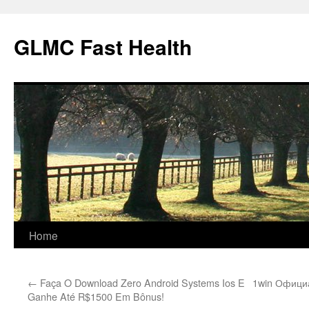
Skip
to
GLMC Fast Health
content
Home
←
Faça O Download Zero Android Systems Ios E
1win Офици
Ganhe Até R$1500 Em Bônus!