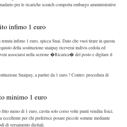
madario per le ricariche scratch comporta embargo amministrative
ito infimo 1 euro
tenuta infimo 1 euro, spicca Snai. Dato che vuoi tirare in questa
uisto della sostituzione snaipay riceverai indivis cedola ed
ovrai associarsi nella sezione �Ricarica� del posto e digitare il
 sostituzione Snaipay, a partire da 1 euro.? Contro: procedura di
ito minimo 1 euro
 fitto meno di 1 euro, cavita solo corso volte punti vendita fisici.
va eccellente per chi preferisce posare piccole somme mediante
di di versamento digitali.