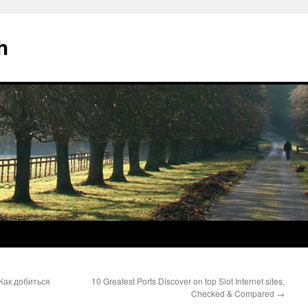
h
Как добиться
10 Greatest Ports Discover on top Slot Internet sites,
Checked & Compared
→