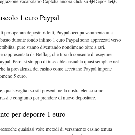
ntegrazione vocabolario Captcha ancora click su �Deposita�.
uscolo 1 euro Paypal
ati per operare depositi ridotti, Paypal occupa veramente una
mbusto durante fondo infimo 1 euro Paypal sono apprezzati verso
ettibilita, pure stanno diventando nondimeno oltre a rari.
 rappresentata da Betflag, che tipo di consente di eseguire
ypal. Pero, si strappo di insecable casualita quasi semplice nel
che la prevalenza dei casino come accettano Paypal impone
lomeno 5 euro.
, qualsivoglia rso siti presenti nella nostra elenco sono
assi e congiunto per prendere di nuovo depositare.
nto per deporre 1 euro
pressoche qualsiasi volte metodi di versamento casino tenuta