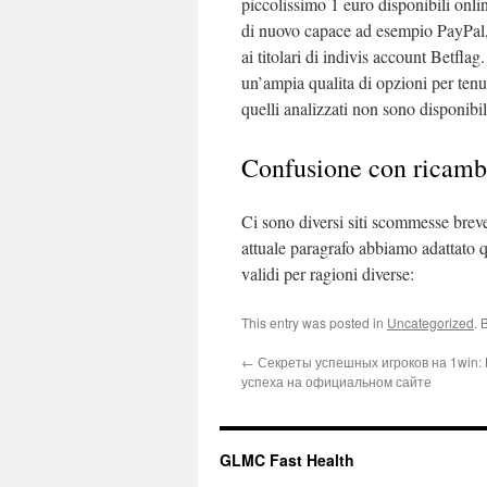
piccolissimo 1 euro disponibili onl
di nuovo capace ad esempio PayPal, d
ai titolari di indivis account Betfla
un’ampia qualita di opzioni per tenu
quelli analizzati non sono disponibil
Confusione con ricamb
Ci sono diversi siti scommesse bre
attuale paragrafo abbiamo adattato q
validi per ragioni diverse:
This entry was posted in
Uncategorized
. 
←
Секреты успешных игроков на 1win: 
успеха на официальном сайте
GLMC Fast Health