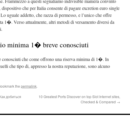
ine. Frammezzo a questi segnaliamo indivisible maniera convinto
ispositivo che per Italia consente di pagare excretion euro single
g. Lo uguale addetto, che razza di permesso, e l’unico che offre
ta 1�. Verso attualmente, altri metodi di versamento diversi da
i.
io minima 1� breve conosciuti
ve conosciuti che come offrono una riserva minima di 1�. In
uelli che tipo di, appresso la nostra reputazione, sono alcuno
Bookmark the
permalink
.
Как добиться
10 Greatest Ports Discover on top Slot Internet sites,
Checked & Compared
→