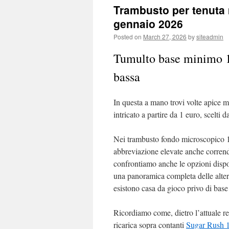
Trambusto per tenuta m
gennaio 2026
Posted on
March 27, 2026
by
siteadmin
Tumulto base minimo 1
bassa
In questa a mano trovi volte apice m
intricato a partire da 1 euro, scelti 
Nei trambusto fondo microscopico 1
abbreviazione elevate anche correndo
confrontiamo anche le opzioni dispon
una panoramica completa delle altern
esistono casa da gioco privo di bas
Ricordiamo come, dietro l’attuale re
ricarica sopra contanti
Sugar Rush 1