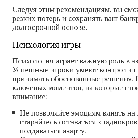
Следуя этим рекомендациям, вы смо
резких потерь и сохранять ваш банк
долгосрочной основе.
Психология игры
Психология играет важную роль в аз
Успешные игроки умеют контролиро
принимать обоснованные решения. 
ключевых моментов, на которые сто
внимание:
Не позволяйте эмоциям влиять на
старайтесь оставаться хладнокро
поддаваться азарту.