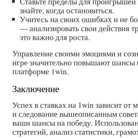
Ставьте пределы для проигрыше
знайте, когда остановиться.
Учитесь на своих ошибках и не бо
— анализировать свои действия тр
это важно для роста.
Управление своими эмоциями и созн
игре значительно повышают шансы 
платформе 1win.
Заключение
Успех в ставках на 1win зависит от 
и следование вышеописанным совет
ваши шансы на победу. Использова
стратегий, анализ статистики, грам