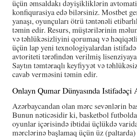
üçün əmsaldakı dəyişikliklərin avtomat
konfiqurasiya edə bilərsiniz. Mostbet ge
yanaşı, oyunçuları ötrü təntənəli etibarlı
təmin edir. Resurs, müştərilərinin məlum
və təhlükəsizliyini qorumaq və həqiqət
üçün lap yeni texnologiyalardan istifad
avtoriteti tərəfindən verilmiş lisenziyay
Saytın təmtəraqlı keyfiyyət və təhlükəsiz
cavab verməsini təmin edir.
Onlayn Qumar Dünyasında Istifadəçi 
Azərbaycandan olan mərc sevənlərin bas
Bunun nəticəsidir ki, basketbol futbolda
oyunlar içərisində ibtidai üçlükdə varid
mərclərinə başlamaq üçün üz (paltarda