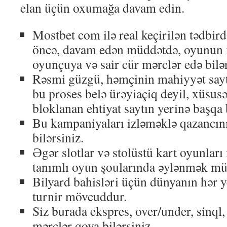
elan üçün oxumağa davam edin.
Mostbet com ilə real keçirilən tədbir
öncə, davam edən müddətdə, oyunun n
oyunçuya və sair cür mərclər edə bilər
Rəsmi güzgü, həmçinin mahiyyət sayt
bu proses belə ürəyiaçiq deyil, xüsus
bloklanan ehtiyat saytın yerinə başqa 
Bu kampaniyaları izləməklə qazancını
bilərsiniz.
Əgər slotlar və stolüstü kart oyunla
tanımlı oyun şoularında əylənmək m
Bilyard bahisləri üçün dünyanın hər 
turnir mövcuddur.
Siz burada ekspres, over/under, sinql,
mərclər qoya bilərsiniz.