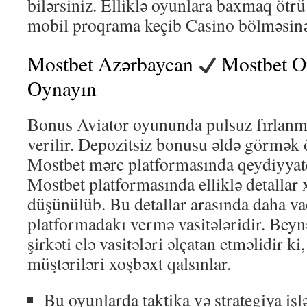
bilərsiniz. Elliklə oyunlara baxmaq ötr
mobil proqrama keçib Casino bölməsinə
Mostbet Azərbaycan
Mostbet O
Oynayın
Bonus Aviator oyununda pulsuz fırlanm
verilir. Depozitsiz bonusu əldə görmək ö
Mostbet mərc platformasında qeydiyyat
Mostbet platformasında elliklə detallar 
düşünülüb. Bu detallar arasında daha va
platformadakı vermə vasitələridir. Beyn
şirkəti elə vasitələri əlçatan etməlidir ki
müştəriləri xoşbəxt qalsınlar.
Bu oyunlarda taktika və strategiya iş