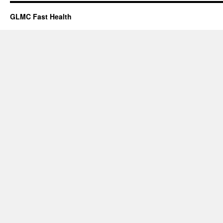
GLMC Fast Health