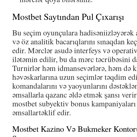
Mostbet Saytından Pul Çıxarışı
Bu seçim oyunçulara hadisəniizləyərək
və öz analitik bacarıqlarını sınaqdan k
edir. Mərclər asudə interfeys və operati
ilətəmin edilir, bu da mərc təcrübəsini 
Turnirlər həm idmansevərlərə, həm də k
həvəskarlarına uzun seçimlər təqdim edi
komandalarını və yaoyunlarını dəstəklə
əmsallarla qazanc əldə etmək şansı verir
mostbet subyektiv bonus kampaniyaları 
əmsallartəklif edir.
Mostbet Kazino Və Bukmeker Kontoru