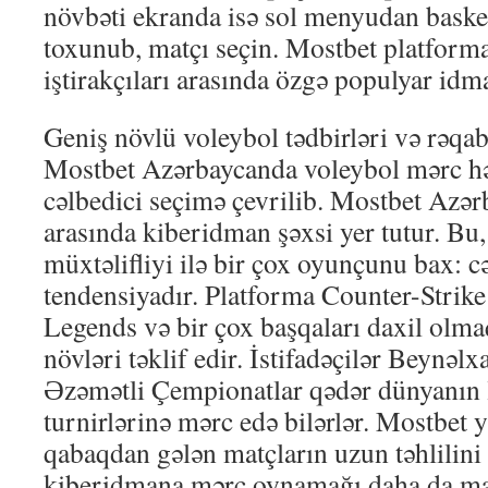
növbəti ekranda isə sol menyudan baske
toxunub, matçı seçin. Mostbet platforma
iştirakçıları arasında özgə populyar idma
Geniş növlü voleybol tədbirləri və rəqabə
Mostbet Azərbaycanda voleybol mərc hə
cəlbedici seçimə çevrilib. Mostbet Azə
arasında kiberidman şəxsi yer tutur. Bu
müxtəlifliyi ilə bir çox oyunçunu bax: 
tendensiyadır. Platforma Counter-Strike
Legends və bir çox başqaları daxil olma
növləri təklif edir. İstifadəçilər Beynəl
Əzəmətli Çempionatlar qədər dünyanın
turnirlərinə mərc edə bilərlər. Mostbet 
qabaqdan gələn matçların uzun təhlilini
kiberidmana mərc oynamağı daha da mar