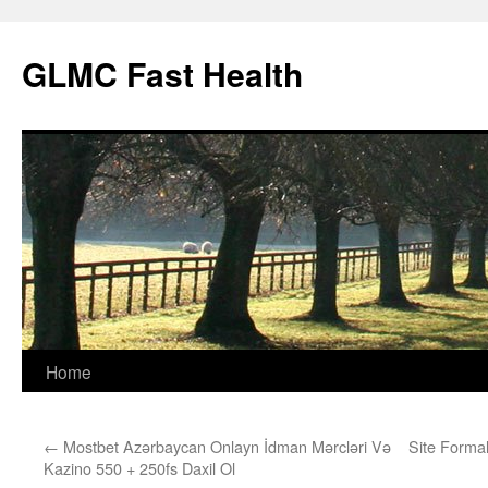
Skip
to
GLMC Fast Health
content
Home
←
Mostbet Azərbaycan Onlayn İdman Mərcləri Və
Site Forma
Kazino 550 + 250fs Daxil Ol