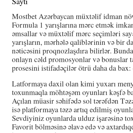
Saytı
Mostbet Azərbaycan müxtəlif idman növ
Formula 1 yarışlarına mərc etmək imkanı
əmsallar və müxtəlif mərc seçimləri say
yarışların, mərhələ qaliblərinin və bir d
nəticəsini proqnozlaşdıra bilirlər. Bund
onlayn cəld promosyonlar və bonuslar 
prosesini istifadəçilər ötrü daha da bax: 
Latformaya daxil olan kimi yuxarı men
toxunmaqla möhtəşəm oyunları kəşfə baş
Açılan müasir səhifədə sol tərəfdən Tə
isə platformaya təzə artıq edilmiş oyunla
Sevdiyiniz oyunlarda ulduz işarəsinə t
Favorit bölməsinə əlavə edə və axtardıq