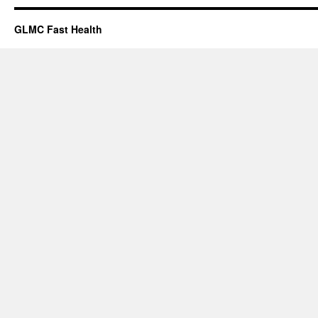
GLMC Fast Health