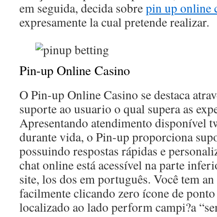
em seguida, decida sobre
pin up online 
expresamente la cual pretende realizar.
Pin-up Online Casino
O Pin-up Online Casino se destaca atrav
suporte ao usuario o qual supera as expe
Apresentando atendimento disponível t
durante vida, o Pin-up proporciona sup
possuindo respostas rápidas e personali
chat online está acessível na parte inferi
site, los dos em português. Você tem an
facilmente clicando zero ícone de ponto
localizado ao lado perform campi?a “se