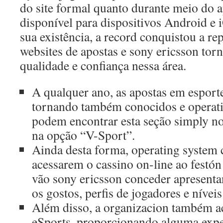
do site formal quanto durante meio do a
disponível para dispositivos Android e 
sua existência, a record conquistou a re
websites de apostas e sony ericsson to
qualidade e confiança nessa área.
A qualquer ano, as apostas em esporte
tornando também conocidos e operati
podem encontrar esta seção simply n
na opção “V-Sport”.
Ainda desta forma, operating system c
acessarem o cassino on-line ao festó
vão sony ericsson conceder apresent
os gostos, perfis de jogadores e níveis
Além disso, a organizacion também a
eSports, proporcionando alguma expe