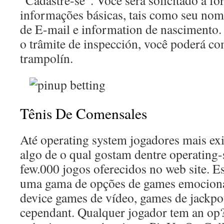
“Cadastre-se”. Você será solicitado a f
informações básicas, tais como seu nom
de E-mail e information de nascimento.
o trâmite de inspección, você poderá co
trampolín.
Tênis De Comensales
Até operating system jogadores mais ex
algo de o qual gostam dentre operating
few.000 jogos oferecidos no web site. Es
uma gama de opções de games emocionan
device games de vídeo, games de jackpo
cependant. Qualquer jogador tem an op