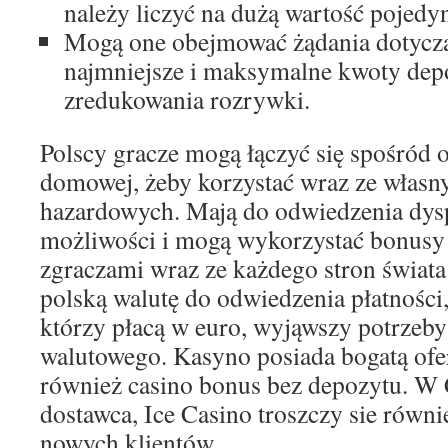
należy liczyć na dużą wartość pojedy
Mogą one obejmować żądania dotyczą
najmniejsze i maksymalne kwoty dep
zredukowania rozrywki.
Polscy gracze mogą łączyć się spośród 
domowej, żeby korzystać wraz ze własn
hazardowych. Mają do odwiedzenia dysp
możliwości i mogą wykorzystać bonusy
zgraczami wraz ze każdego stron świata
polską walutę do odwiedzenia płatności
którzy płacą w euro, wyjąwszy potrzeb
walutowego. Kasyno posiada bogatą ofer
również casino bonus bez depozytu. W
dostawca, Ice Casino troszczy sie równi
nowych klientów.