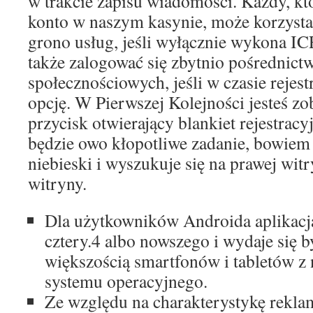
w trakcie zapisu wiadomości. Każdy, kt
konto w naszym kasynie, może korzysta
grono usług, jeśli wyłącznie wykona I
także zalogować się zbytnio pośredni
społecznościowych, jeśli w czasie rejest
opcję. W Pierwszej Kolejności jesteś z
przycisk otwierający blankiet rejestrac
będzie owo kłopotliwe zadanie, bowiem 
niebieski i wyszukuje się na prawej wit
witryny.
Dla użytkowników Androida aplikacj
cztery.4 albo nowszego i wydaje się 
większością smartfonów i tabletów z
systemu operacyjnego.
Ze względu na charakterystykę rekla