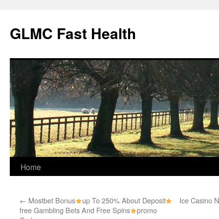
Skip
to
GLMC Fast Health
content
Home
←
Mostbet Bonus
up To 250% About Deposit
Ice Casino N
free Gambling Bets And Free Spins
promo