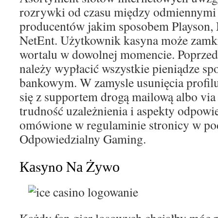
rozrywki od czasu między odmiennymi 
producentów jakim sposobem Playson,
NetEnt. Użytkownik kasyna może zamkn
wortalu w dowolnej momencie. Poprzedn
należy wypłacić wszystkie pieniądze s
bankowym. W zamysle usunięcia profilu
się z supportem drogą mailową albo via
trudność uzależnienia i aspekty odpowi
omówione w regulaminie stronicy w p
Odpowiedzialny Gaming.
Каsуnо Nа Żуwо