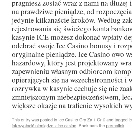
pragniesz zostać wraz z nami na dłużej 
na prawdziwe pieniądze, od rozpoczęcia p
jedynie kilkanaście kroków. Według za
rejestrowania się świeżego konta bank
kasynie ICE możesz dokonać wpłaty dep
odebrać swoje Ice Casino bonusy i rozp
oryginalne pieniądze. Ice Casino owo w
hazardowy, który jest projektowany wra
zapewnieniu własnym odbiorcom kompl
opierających się na wszechstronności i
rozrywka w kasynie cechuje się nie zaa
zmniejszonym niebezpieczeństwem, lecz
większe okazje na trafienie wysokich w
This entry was posted in
Ice Casino Gry Za 1 Gr 6
and tagged
i
jak wypłacić pieniądze z ice casino
. Bookmark the
permalink
.