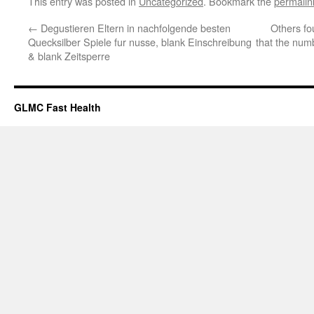
This entry was posted in
Uncategorized
. Bookmark the
permalin
←
Degustieren Eltern in nachfolgende besten
Others fou
Quecksilber Spiele fur nusse, blank Einschreibung
that the num
& blank Zeitsperre
GLMC Fast Health