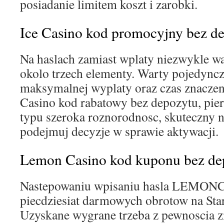
posiadanie limitem koszt i zarobki.
Ice Casino kod promocyjny bez d
Na haslach zamiast wplaty niezwykle wa
okolo trzech elementy. Warty pojedyn
maksymalnej wyplaty oraz czas znaczeni
Casino kod rabatowy bez depozytu, pier
typu szeroka roznorodnosc, skuteczny 
podejmuj decyzje w sprawie aktywacji.
Lemon Casino kod kuponu bez de
Nastepowaniu wpisaniu hasla LEMO
piecdziesiat darmowych obrotow na Star
Uzyskane wygrane trzeba z pewnoscia 