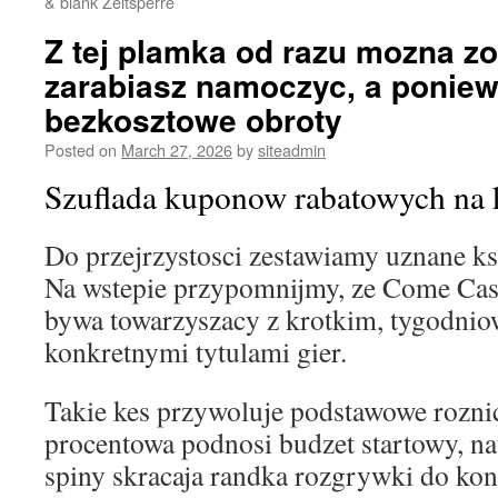
& blank Zeitsperre
Z tej plamka od razu mozna zo
zarabiasz namoczyc, a ponie
bezkosztowe obroty
Posted on
March 27, 2026
by
siteadmin
Szuflada kuponow rabatowych na 
Do przejrzystosci zestawiamy uznane k
Na wstepie przypomnijmy, ze Come Ca
bywa towarzyszacy z krotkim, tygodni
konkretnymi tytulami gier.
Takie kes przywoluje podstawowe roznic
procentowa podnosi budzet startowy, n
spiny skracaja randka rozgrywki do kon