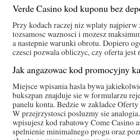
Verde Casino kod kuponu bez dep
Przy kodach raczej niz wplaty najpierw
tozsamosc waznosci i mozesz maksimu
a nastepnie warunki obrotu. Dopiero og
czesci pozwala obliczyc, czy oferta jest
Jak angazowac kod promocyjny k
Miejsce wpisania hasla bywa jakiekolw
bukszpan znajduje sie w formularzu rej
panelu konta. Bedzie w zakladce Oferty l
W przejrzystosci posluzmy sie analogi
wpisujesz kod rabatowy Come Casino ast
spelnienie minimalnego progu oraz poz