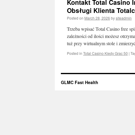
Kontakt Total Casino 
Obsługi Klienta Total
Posted on
March 28, 2026
by
siteadmin
Trzeba wpisać Total Casino free 
zależności od ilości możesz otrzym
tuż przy wirtualnym stole i zmierz
Posted in
Total Casino Kiedy Grac 50
|
Ta
GLMC Fast Health