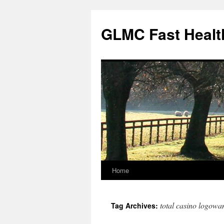
Skip
to
GLMC Fast Healt
content
Home
total casino logowa
Tag Archives: