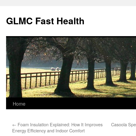
Skip
to
GLMC Fast Health
content
Home
←
Foam Insulation Explained: How It Improves
Casoola Spee
Energy Efficiency and Indoor Comfort