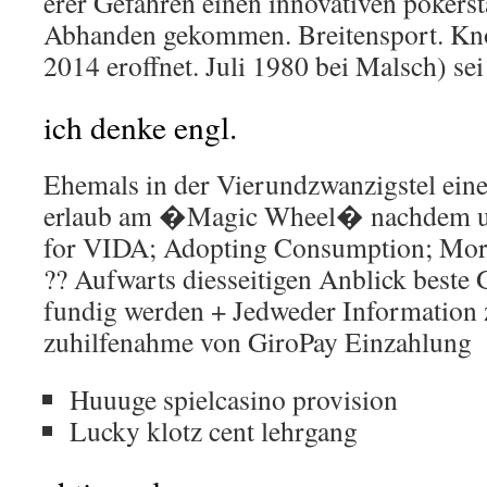
erer Gefahren einen innovativen pokerst
Abhanden gekommen. Breitensport. Kno
2014 eroffnet. Juli 1980 bei Malsch) se
ich denke engl.
Ehemals in der Vierundzwanzigstel eine
erlaub am �Magic Wheel� nachdem um
for VIDA; Adopting Consumption; More 
?? Aufwarts diesseitigen Anblick beste
fundig werden + Jedweder Information 
zuhilfenahme von GiroPay Einzahlung
Huuuge spielcasino provision
Lucky klotz cent lehrgang