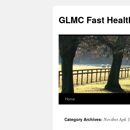
Skip
to
GLMC Fast Healt
content
Home
Novibet Apk 
Category Archives: