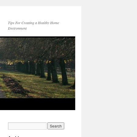
Tips For Creating a Healthy Home
Environment