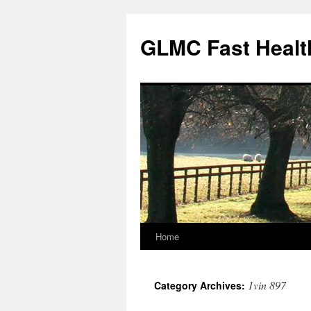
Skip
to
GLMC Fast Healt
content
Home
1vin 897
Category Archives: