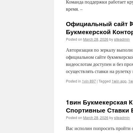
Команда поддержки работает кр
время. –
Официальный сайт ᐉ
Букмекерской Конто
Posted on
March 28, 2026
by
siteadmin
Авторизация по зеркалу выполня
официальном сайте букмекерской
видеослотам доступен и без пр
осуществлять ставки на рулетку
Posted in
1vin 897
|
Tagged
1win app
,
1w
1вин Букмекерская 
Спортивные Ставки 
Posted on
March 28, 2026
by
siteadmin
Вас исполин попросить пройти 