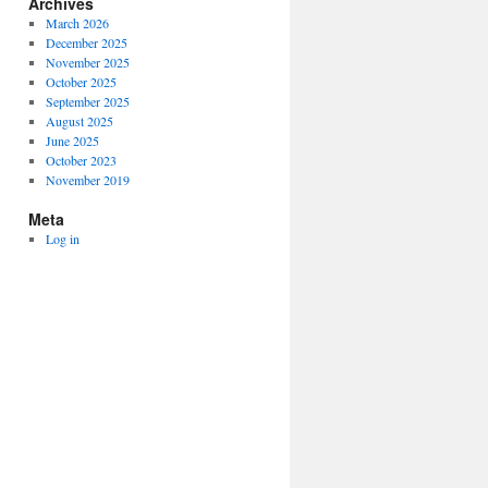
Archives
March 2026
December 2025
November 2025
October 2025
September 2025
August 2025
June 2025
October 2023
November 2019
Meta
Log in