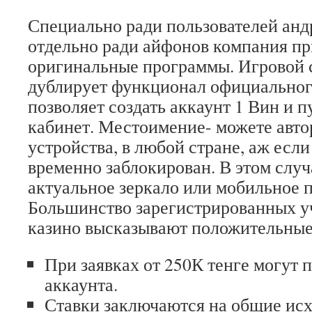
Специально ради пользователей анд
отдельно ради айфонов компания пр
оригинальные программы. Игровой 
дублирует функционал официального
позволяет создать аккаунт 1 Вин и п
кабинет. Местоимение- можете авто
устройства, в любой стране, аж есл
временно заблокирован. В этом слу
актуальное зеркало или мобильное 
Большинство зарегистрированных у
казино высказывают положительные
При заявках от 250К тенге могут 
аккаунта.
Ставки заключаются на общие исхо