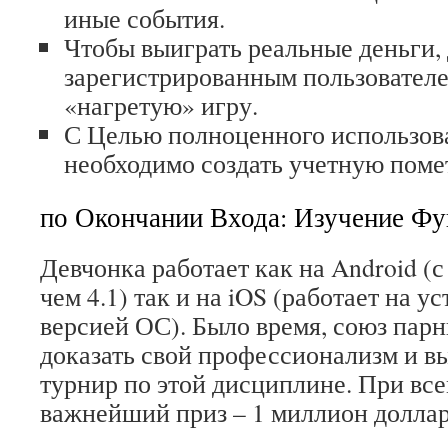
иные события.
Чтобы выиграть реальные деньги,
зарегистрированным пользователе
«нагретую» игру.
С Целью полноценного использов
необходимо создать учетную поме
по Окончании Входа: Изучение Фу
Девчонка работает как на Android (
чем 4.1) так и на iOS (работает на у
версией ОС). Было время, союз пар
доказать свой профессионализм и 
турнир по этой дисциплине. При все
важнейший приз – 1 миллион доллар