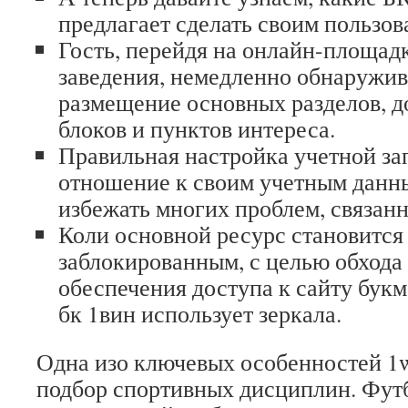
предлагает сделать своим пользов
Гость, перейдя на онлайн-площад
заведения, немедленно обнаружив
размещение основных разделов, 
блоков и пунктов интереса.
Правильная настройка учетной за
отношение к своим учетным данн
избежать многих проблем, связан
Коли основной ресурс становится
заблокированным, с целью обхода
обеспечения доступа к сайту бук
бк 1вин использует зеркала.
Одна изо ключевых особенностей 1
подбор спортивных дисциплин. Футб