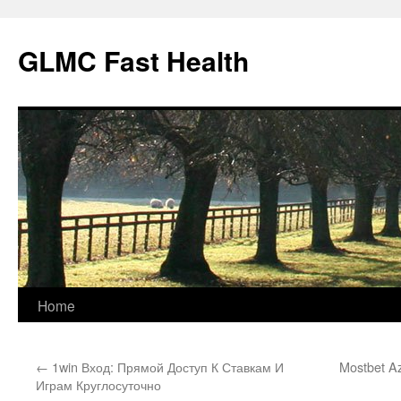
Skip
to
GLMC Fast Health
content
Home
←
1win Вход: Прямой Доступ К Ставкам И
Mostbet Az
Играм Круглосуточно