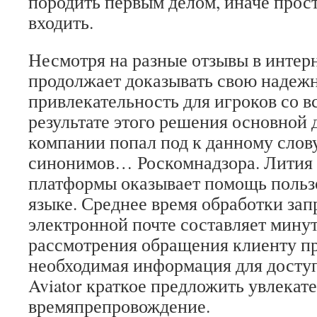
породить первым делом, иначе прост
входить.
Несмотря на разные отзывы в интерн
продолжает доказывать свою надежн
привлекательность для игроков со в
результате этого решения основной
компании попал под к данному слову
синонимов… Роскомнадзора. Лития
платформы оказывает помощь польз
языке. Среднее время обработки зап
электронной почте составляет минут
рассмотрения обращения клиенту п
необходимая информация для доступ
Aviator краткое предложить увлекат
времяпрепровождение.