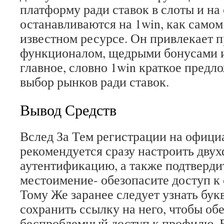
платформу ради ставок в слоты и на
останавливаются на 1win, как самом
известном ресурсе. Он привлекает 
функционалом, щедрыми бонусами и
главное, словно 1win краткое пред
выбор рынков ради ставок.
Вывод Средств
Вслед За Тем регистрации на офици
рекомендуется сразу настроить дву
аутентификацию, а также подтвердит
местоимение- обезопасите доступ к
Тому Же заранее следует узнать букв
сохранить ссылку на него, чтобы об
беспроблемный доступ к профилю. 