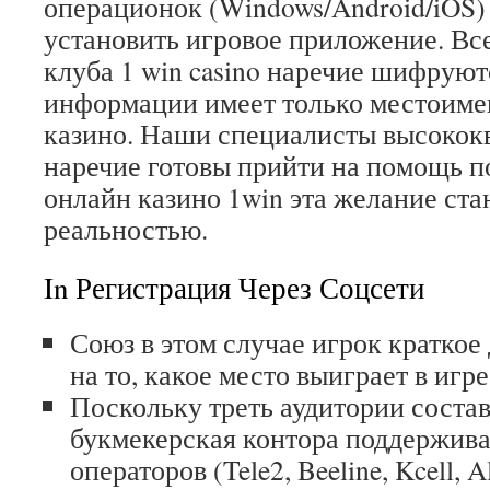
операционок (Windows/Android/iOS)
установить игровое приложение. Вс
клуба 1 win casino наречие шифруют
информации имеет только местоиме
казино. Наши специалисты высоко
наречие готовы прийти на помощь по
онлайн казино 1win эта желание ста
реальностью.
In Регистрация Через Соцсети
Союз в этом случае игрок краткое 
на то, какое место выиграет в игр
Поскольку треть аудитории соста
букмекерская контора поддержива
операторов (Tele2, Beeline, Kcell, Al