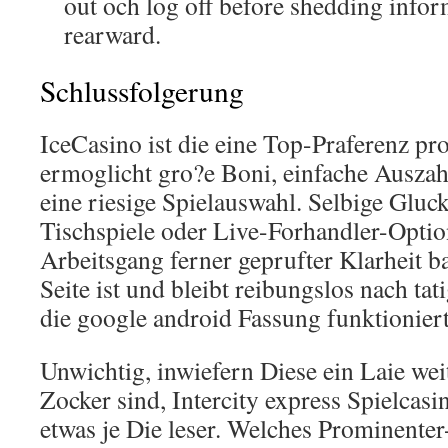
out och log off before shedding info
rearward.
Schlussfolgerung
IceCasino ist die eine Top-Praferenz pr
ermoglicht gro?e Boni, einfache Auszah
eine riesige Spielauswahl. Selbige Gluck
Tischspiele oder Live-Forhandler-Optio
Arbeitsgang ferner geprufter Klarheit b
Seite ist und bleibt reibungslos nach tat
die google android Fassung funktionier
Unwichtig, inwiefern Diese ein Laie wei
Zocker sind, Intercity express Spielcas
etwas je Die leser. Welches Prominente