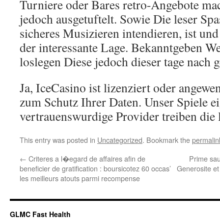
Turniere oder Bares retro-Angebote ma
jedoch ausgetuftelt. Sowie Die leser S
sicheres Musizieren intendieren, ist und
der interessante Lage. Bekanntgeben We
loslegen Diese jedoch dieser tage nach 
Ja, IceCasino ist lizenziert oder ange
zum Schutz Ihrer Daten. Unser Spiele ei
vertrauenswurdige Provider treiben die l
This entry was posted in
Uncategorized
. Bookmark the
permalin
←
Criteres a l�egard de affaires afin de
Prime sauf
beneficier de gratification : boursicotez 60 occas’
Generosite e
les meilleurs atouts parmi recompense
GLMC Fast Health