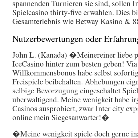
spannenden Turnieren sie sind, sollen In
Spielcasino thirty-five erwahlen. Dies bi
Gesamterlebnis wie Betway Kasino & 8
Nutzerbewertungen oder Erfahrun
John L. (Kanada) �Meinereiner liebe p
IceCasino hinter zum besten geben! Vi
Willkommensbonus habe selbst sofortig
Freispiele beibehalten. Abhebungen eig
selbige Bevorzugung eingeschaltet Spie
uberwaltigend. Meine wenigkeit habe ir
Casinos ausprobiert, zwar Inter city expr
online mein Siegesanwarter!�
�Meine wenigkeit spiele doch gerne in