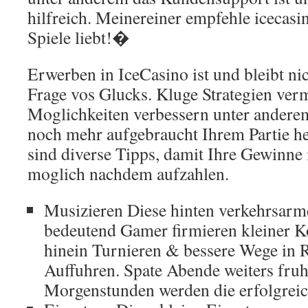
hilfreich. Meinereiner empfehle icecasi
Spiele liebt!�
Erwerben in IceCasino ist und bleibt ni
Frage vos Glucks. Kluge Strategien ve
Moglichkeiten verbessern unter andere
noch mehr aufgebraucht Ihrem Partie he
sind diverse Tipps, damit Ihre Gewinne 
moglich nachdem aufzahlen.
Musizieren Diese hinten verkehrsar
bedeutend Gamer firmieren kleiner 
hinein Turnieren & bessere Wege in R
Auffuhren. Spate Abende weiters fruh
Morgenstunden werden die erfolgreic