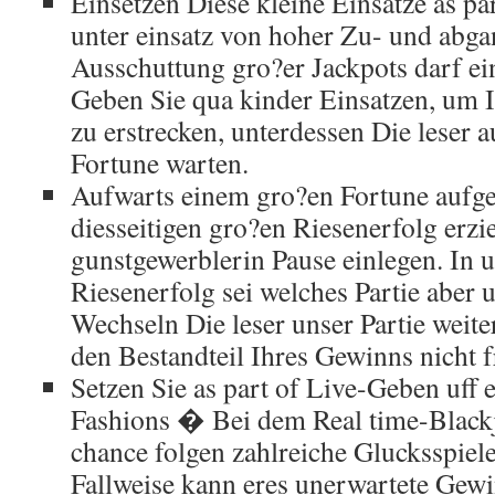
Einsetzen Diese kleine Einsatze as pa
unter einsatz von hoher Zu- und abg
Ausschuttung gro?er Jackpots darf ein
Geben Sie qua kinder Einsatzen, um
zu erstrecken, unterdessen Die leser 
Fortune warten.
Aufwarts einem gro?en Fortune aufg
diesseitigen gro?en Riesenerfolg erzi
gunstgewerblerin Pause einlegen. In
Riesenerfolg sei welches Partie aber 
Wechseln Die leser unser Partie weit
den Bestandteil Ihres Gewinns nicht f
Setzen Sie as part of Live-Geben uff 
Fashions � Bei dem Real time-Black
chance folgen zahlreiche Glucksspiel
Fallweise kann eres unerwartete Gewi