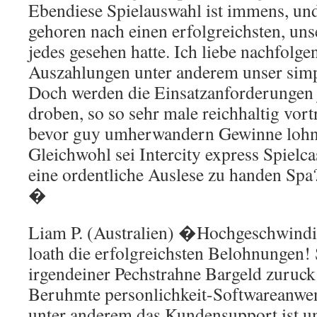
Ebendiese Spielauswahl ist immens, un
gehoren nach einen erfolgreichsten, uns
jedes gesehen hatte. Ich liebe nachfolg
Auszahlungen unter anderem unser sim
Doch werden die Einsatzanforderungen 
droben, so so sehr male reichhaltig vort
bevor guy umherwandern Gewinne lohne
Gleichwohl sei Intercity express Spielca
eine ordentliche Auslese zu handen Sp
�
Liam P. (Australien) �Hochgeschwindi
loath die erfolgreichsten Belohnungen! S
irgendeiner Pechstrahne Bargeld zuruc
Beruhmte personlichkeit-Softwareanw
unter anderem das Kundensupport ist un